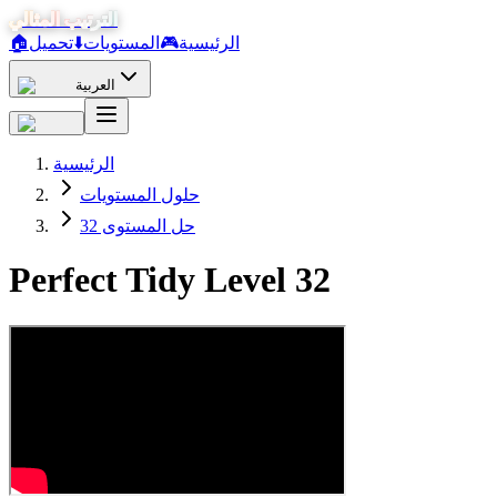
الترتيب المثالي
الرئيسية
🎮
المستويات
⬇️
تحميل
🏠
العربية
الرئيسية
حلول المستويات
حل المستوى 32
Perfect Tidy Level
32