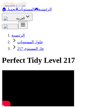
الترتيب المثالي
الرئيسية
🎮
المستويات
⬇️
تحميل
🏠
العربية
الرئيسية
حلول المستويات
حل المستوى 217
Perfect Tidy Level
217