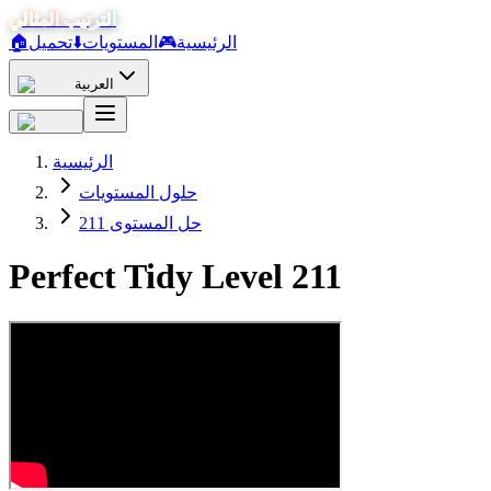
الترتيب المثالي
الرئيسية
🎮
المستويات
⬇️
تحميل
🏠
العربية
الرئيسية
حلول المستويات
حل المستوى 211
Perfect Tidy Level
211