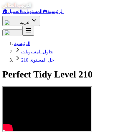
الترتيب المثالي
الرئيسية
🎮
المستويات
⬇️
تحميل
🏠
العربية
الرئيسية
حلول المستويات
حل المستوى 210
Perfect Tidy Level
210