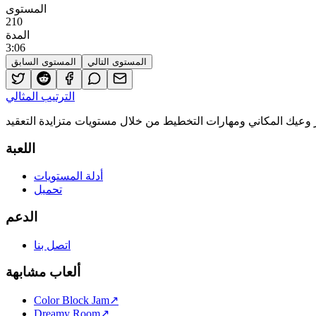
المستوى
210
المدة
3
:
06
المستوى التالي
المستوى السابق
الترتيب المثالي
اللعبة
أدلة المستويات
تحميل
الدعم
اتصل بنا
ألعاب مشابهة
Color Block Jam
↗️
Dreamy Room
↗️