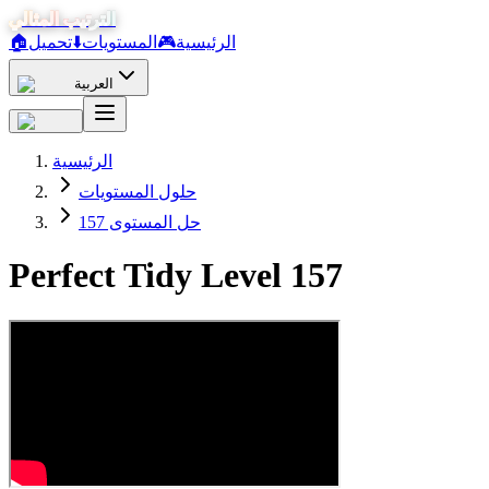
الترتيب المثالي
الرئيسية
🎮
المستويات
⬇️
تحميل
🏠
العربية
الرئيسية
حلول المستويات
حل المستوى 157
Perfect Tidy Level
157