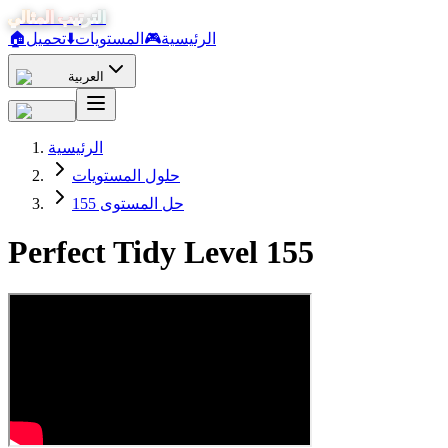
الترتيب المثالي
الرئيسية
🎮
المستويات
⬇️
تحميل
🏠
العربية
الرئيسية
حلول المستويات
حل المستوى 155
Perfect Tidy Level
155